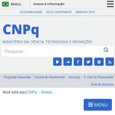
Acesso à informação
BRASIL
CORONAVÍRUS (COVID-19)
ACESSIBILIDADE
ALTO CONTRASTE
MAPA DO SITE
Participe
CNPq
Serviços
Legislação
MINISTÉRIO DA CIÊNCIA, TECNOLOGIA E INOVAÇÕES
Canais
Perguntas frequentes
Central de Atendimento
Serviços
E-mail do Pesquisador
Área de imprensa
Você está aqui:
CNPq
Bolsas e Auxílios Vigentes
Projetos de Pesquisa
MENU