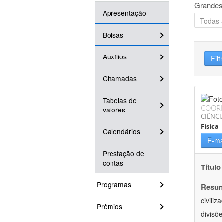
Grandes
Apresentação
Bolsas
Auxílios
Filt
Chamadas
Tabelas de
COOR
valores
CIÊNCI
Física
Calendários
E-ma
Prestação de
contas
Título
Programas
Resu
civili
Prêmios
divisõ