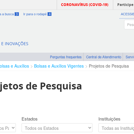
CORONAVÍRUS (COVID-19)
Participe
ra a busca
3
Ir para o rodapé
4
ACESSI
A E INOVAÇÕES
Perguntas frequentes
Central de Atendimento
Serv
olsas e Auxílios
Bolsas e Auxílios Vigentes
Projetos de Pesquisa
jetos de Pesquisa
Estados
Instituições