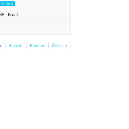
leia mais
P - Brasil
o
Anterior
Próximo
Último →