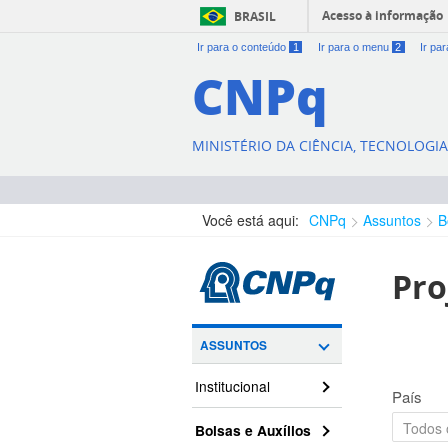
Acesso à informação
BRASIL
Ir para o conteúdo
1
Ir para o menu
2
Ir pa
CNPq
MINISTÉRIO DA CIÊNCIA, TECNOLOGI
Você está aqui:
CNPq
Assuntos
B
Pro
ASSUNTOS
Institucional
País
Bolsas e Auxílios