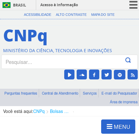
Acesso à informação
BRASIL
CORONAVÍRUS (COVID-19)
ACESSIBILIDADE
ALTO CONTRASTE
MAPA DO SITE
Participe
CNPq
Serviços
Legislação
MINISTÉRIO DA CIÊNCIA, TECNOLOGIA E INOVAÇÕES
Canais
Perguntas frequentes
Central de Atendimento
Serviços
E-mail do Pesquisador
Área de imprensa
Você está aqui:
CNPq
Bolsas e Auxílios Vigentes
Projetos de Pesquisa
MENU