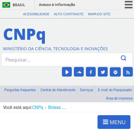
Acesso à informação
BRASIL
CORONAVÍRUS (COVID-19)
ACESSIBILIDADE
ALTO CONTRASTE
MAPA DO SITE
Participe
CNPq
Serviços
Legislação
MINISTÉRIO DA CIÊNCIA, TECNOLOGIA E INOVAÇÕES
Canais
Perguntas frequentes
Central de Atendimento
Serviços
E-mail do Pesquisador
Área de imprensa
Você está aqui:
CNPq
Bolsas e Auxílios Vigentes
Projetos de Pesquisa
MENU