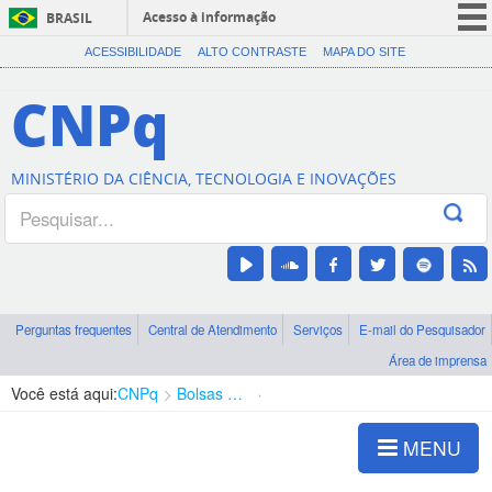
Acesso à informação
BRASIL
CORONAVÍRUS (COVID-19)
ACESSIBILIDADE
ALTO CONTRASTE
MAPA DO SITE
Participe
CNPq
Serviços
Legislação
MINISTÉRIO DA CIÊNCIA, TECNOLOGIA E INOVAÇÕES
Canais
Perguntas frequentes
Central de Atendimento
Serviços
E-mail do Pesquisador
Área de imprensa
Você está aqui:
CNPq
Bolsas e Auxílios Vigentes
Projetos de Pesquisa
MENU