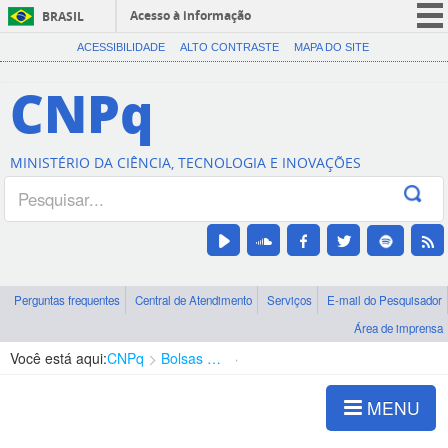
Acesso à informação
BRASIL
CORONAVÍRUS (COVID-19)
ACESSIBILIDADE
ALTO CONTRASTE
MAPA DO SITE
Participe
CNPq
Serviços
Legislação
MINISTÉRIO DA CIÊNCIA, TECNOLOGIA E INOVAÇÕES
Canais
Perguntas frequentes
Central de Atendimento
Serviços
E-mail do Pesquisador
Área de imprensa
Você está aqui:
CNPq
Bolsas e Auxílios Vigentes
Projetos de Pesquisa
MENU