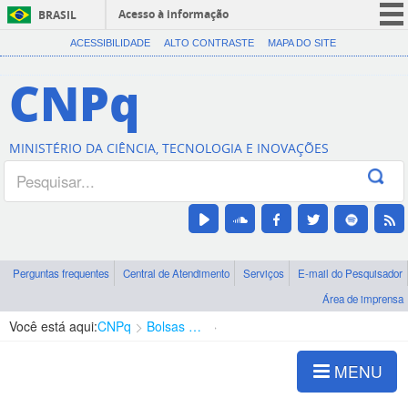
Acesso à informação
BRASIL
CORONAVÍRUS (COVID-19)
ACESSIBILIDADE
ALTO CONTRASTE
MAPA DO SITE
Participe
CNPq
Serviços
Legislação
MINISTÉRIO DA CIÊNCIA, TECNOLOGIA E INOVAÇÕES
Canais
Perguntas frequentes
Central de Atendimento
Serviços
E-mail do Pesquisador
Área de imprensa
Você está aqui:
CNPq
Bolsas e Auxílios Vigentes
Projetos de Pesquisa
MENU