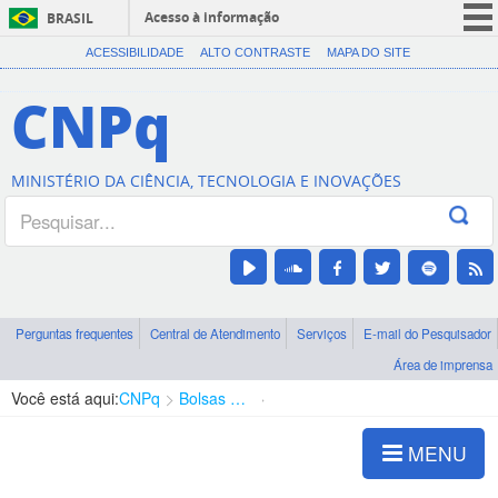
Acesso à informação
BRASIL
CORONAVÍRUS (COVID-19)
ACESSIBILIDADE
ALTO CONTRASTE
MAPA DO SITE
Participe
CNPq
Serviços
Legislação
MINISTÉRIO DA CIÊNCIA, TECNOLOGIA E INOVAÇÕES
Canais
Perguntas frequentes
Central de Atendimento
Serviços
E-mail do Pesquisador
Área de imprensa
Você está aqui:
CNPq
Bolsas e Auxílios Vigentes
Projetos de Pesquisa
MENU