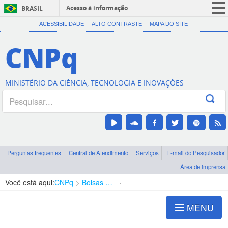
Acesso à informação
BRASIL
CORONAVÍRUS (COVID-19)
ACESSIBILIDADE
ALTO CONTRASTE
MAPA DO SITE
Participe
CNPq
Serviços
Legislação
MINISTÉRIO DA CIÊNCIA, TECNOLOGIA E INOVAÇÕES
Canais
Perguntas frequentes
Central de Atendimento
Serviços
E-mail do Pesquisador
Área de imprensa
Você está aqui:
CNPq
Bolsas e Auxílios Vigentes
Projetos de Pesquisa
MENU