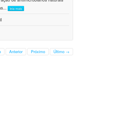
as
...
leia mais
l
o
Anterior
Próximo
Último →