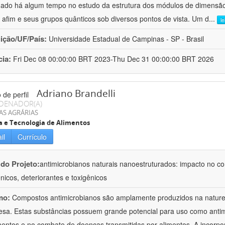
hado há algum tempo no estudo da estrutura dos módulos de dimensão
o afim e seus grupos quânticos sob diversos pontos de vista. Um d
...
l
uição/UF/País:
Universidade Estadual de Campinas - SP - Brasil
cia:
Fri Dec 08 00:00:00 BRT 2023-Thu Dec 31 00:00:00 BRT 2026
Adriano Brandelli
DENADOR(A)
AS AGRÁRIAS
a e Tecnologia de Alimentos
il
Currículo
 do Projeto:
antimicrobianos naturais nanoestruturados: impacto no c
nicos, deteriorantes e toxigênicos
mo:
Compostos antimicrobianos são amplamente produzidos na natu
esa. Estas substâncias possuem grande potencial para uso como anti
mentos e no combate de doenças transmitidas por alimentos. A incorpo