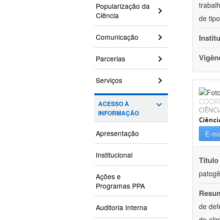
trabal
Popularização da
Ciência
de tip
Comunicação
Instit
Vigên
Parcerias
Serviços
COOR
ACESSO À
CIÊNCI
INFORMAÇÃO
Ciênci
Apresentação
E-ma
Institucional
Título
patogê
Ações e
Programas PPA
Resu
de def
Auditoria Interna
de ali