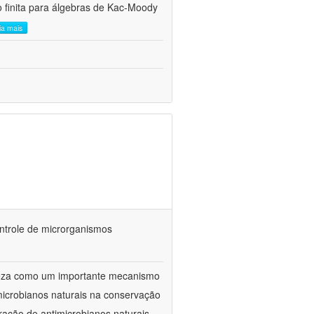
 finita para álgebras de Kac-Moody
eia mais
ontrole de microrganismos
reza como um importante mecanismo
microbianos naturais na conservação
ração de antimicrobianos naturais