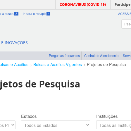
CORONAVÍRUS (COVID-19)
Participe
ra a busca
3
Ir para o rodapé
4
ACESSI
A E INOVAÇÕES
Perguntas frequentes
Central de Atendimento
Serv
olsas e Auxílios
Bolsas e Auxílios Vigentes
Projetos de Pesquisa
jetos de Pesquisa
Estados
Instituições