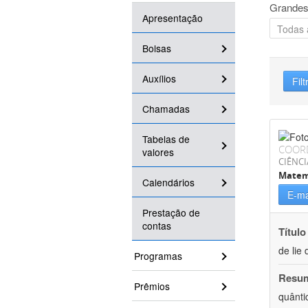
Grandes
Apresentação
Bolsas
Auxílios
Filt
Chamadas
Tabelas de
COOR
valores
CIÊNCI
Matem
Calendários
E-ma
Prestação de
contas
Título
de lie 
Programas
Resu
Prêmios
quânti