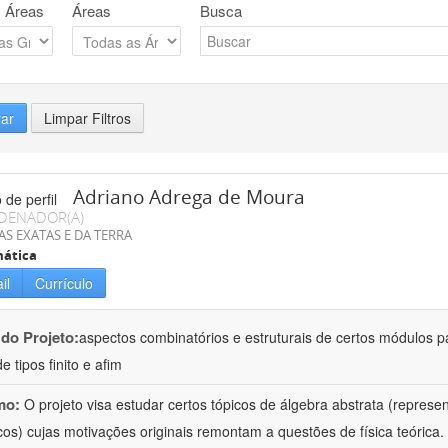
 Áreas
Áreas
Busca
rar
Limpar Filtros
Adriano Adrega de Moura
DENADOR(A)
AS EXATAS E DA TERRA
ática
il
Currículo
 do Projeto:
aspectos combinatórios e estruturais de certos módulos p
de tipos finito e afim
mo:
O projeto visa estudar certos tópicos de álgebra abstrata (repres
cos) cujas motivações originais remontam a questões de física teóric