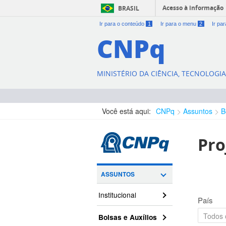
Acesso à informação
BRASIL
Ir para o conteúdo
1
Ir para o menu
2
Ir pa
CNPq
MINISTÉRIO DA CIÊNCIA, TECNOLOGI
Você está aqui:
CNPq
Assuntos
B
Pro
ASSUNTOS
Institucional
País
Bolsas e Auxílios