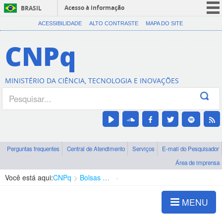
Acesso à informação
BRASIL
CORONAVÍRUS (COVID-19)
ACESSIBILIDADE
ALTO CONTRASTE
MAPA DO SITE
Participe
CNPq
Serviços
Legislação
MINISTÉRIO DA CIÊNCIA, TECNOLOGIA E INOVAÇÕES
Canais
Perguntas frequentes
Central de Atendimento
Serviços
E-mail do Pesquisador
Área de imprensa
Você está aqui:
CNPq
Bolsas e Auxílios Vigentes
Projetos de Pesquisa
MENU