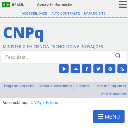
Acesso à informação
BRASIL
CORONAVÍRUS (COVID-19)
ACESSIBILIDADE
ALTO CONTRASTE
MAPA DO SITE
Participe
CNPq
Serviços
Legislação
MINISTÉRIO DA CIÊNCIA, TECNOLOGIA E INOVAÇÕES
Canais
Perguntas frequentes
Central de Atendimento
Serviços
E-mail do Pesquisador
Área de imprensa
Você está aqui:
CNPq
Bolsas e Auxílios Vigentes
Projetos de Pesquisa
MENU