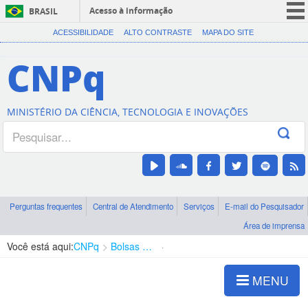
Acesso à informação
BRASIL
CORONAVÍRUS (COVID-19)
ACESSIBILIDADE
ALTO CONTRASTE
MAPA DO SITE
Participe
CNPq
Serviços
Legislação
MINISTÉRIO DA CIÊNCIA, TECNOLOGIA E INOVAÇÕES
Canais
Perguntas frequentes
Central de Atendimento
Serviços
E-mail do Pesquisador
Área de imprensa
Você está aqui:
CNPq
Bolsas e Auxílios Vigentes
Projetos de Pesquisa
MENU