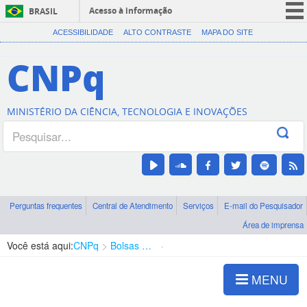
Acesso à informação
BRASIL
CORONAVÍRUS (COVID-19)
ACESSIBILIDADE
ALTO CONTRASTE
MAPA DO SITE
Participe
CNPq
Serviços
Legislação
MINISTÉRIO DA CIÊNCIA, TECNOLOGIA E INOVAÇÕES
Canais
Perguntas frequentes
Central de Atendimento
Serviços
E-mail do Pesquisador
Área de imprensa
Você está aqui:
CNPq
Bolsas e Auxílios Vigentes
Projetos de Pesquisa
MENU