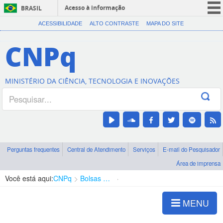
Acesso à informação
BRASIL
CORONAVÍRUS (COVID-19)
ACESSIBILIDADE
ALTO CONTRASTE
MAPA DO SITE
Participe
CNPq
Serviços
Legislação
MINISTÉRIO DA CIÊNCIA, TECNOLOGIA E INOVAÇÕES
Canais
Perguntas frequentes
Central de Atendimento
Serviços
E-mail do Pesquisador
Área de imprensa
Você está aqui:
CNPq
Bolsas e Auxílios Vigentes
Projetos de Pesquisa
MENU