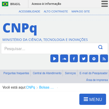
Acesso à informação
BRASIL
CORONAVÍRUS (COVID-19)
ACESSIBILIDADE
ALTO CONTRASTE
MAPA DO SITE
Participe
CNPq
Serviços
Legislação
MINISTÉRIO DA CIÊNCIA, TECNOLOGIA E INOVAÇÕES
Canais
Perguntas frequentes
Central de Atendimento
Serviços
E-mail do Pesquisador
Área de imprensa
Você está aqui:
CNPq
Bolsas e Auxílios Vigentes
Projetos de Pesquisa
MENU