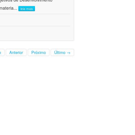
materia
...
leia mais
o
Anterior
Próximo
Último →