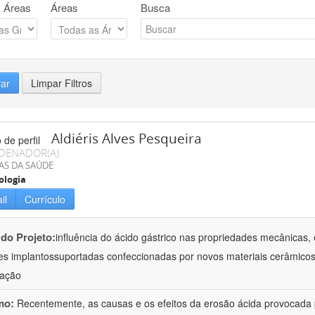
 Áreas
Áreas
Busca
rar
Limpar Filtros
Aldiéris Alves Pesqueira
DENADOR(A)
AS DA SAÚDE
ologia
il
Currículo
 do Projeto:
influência do ácido gástrico nas propriedades mecânicas, 
es implantossuportadas confeccionadas por novos materiais cerâmicos
gação
mo:
Recentemente, as causas e os efeitos da erosão ácida provocada p