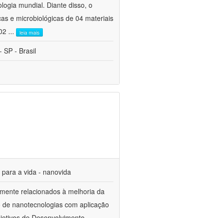
ogia mundial. Diante disso, o
cas e microbiológicas de 04 materiais
 02
...
leia mais
 SP - Brasil
s para a vida - nanovida
mente relacionados à melhoria da
o de nanotecnologias com aplicação
jetivos de Desenvolvimento