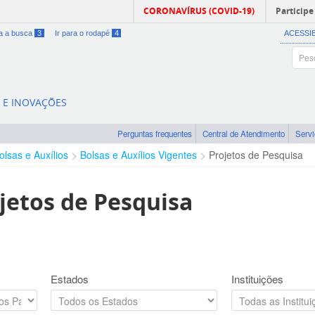
CORONAVÍRUS (COVID-19)
Participe
ra a busca
3
Ir para o rodapé
4
ACESSI
A E INOVAÇÕES
Perguntas frequentes
Central de Atendimento
Serv
olsas e Auxílios
Bolsas e Auxílios Vigentes
Projetos de Pesquisa
jetos de Pesquisa
Estados
Instituições