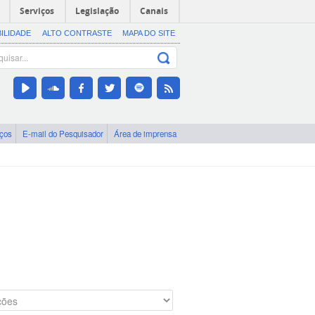
Serviços
Legislação
Canais
BILIDADE
ALTO CONTRASTE
MAPA DO SITE
iços
E-mail do Pesquisador
Área de imprensa