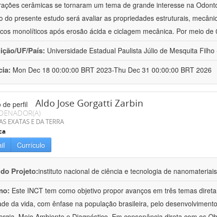
rações cerâmicas se tornaram um tema de grande interesse na Odontol
vo do presente estudo será avaliar as propriedades estruturais, mecâni
cos monolíticos após erosão ácida e ciclagem mecânica. Por meio de
uição/UF/País:
Universidade Estadual Paulista Júlio de Mesquita Filho -
cia:
Mon Dec 18 00:00:00 BRT 2023-Thu Dec 31 00:00:00 BRT 2026
Aldo Jose Gorgatti Zarbin
DENADOR(A)
AS EXATAS E DA TERRA
ca
il
Currículo
 do Projeto:
instituto nacional de ciência e tecnologia de nanomateriai
mo:
Este INCT tem como objetivo propor avanços em três temas direta
ade da vida, com ênfase na população brasileira, pelo desenvolviment
rgia, Meio Ambiente e Diagnóstico. Em consonância direta com os Ob