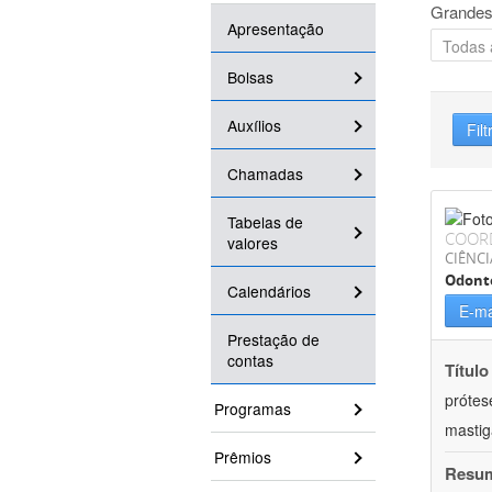
Grandes
Apresentação
Bolsas
Auxílios
Filt
Chamadas
Tabelas de
COOR
valores
CIÊNCI
Odont
Calendários
E-ma
Prestação de
contas
Título
prótes
Programas
masti
Prêmios
Resu