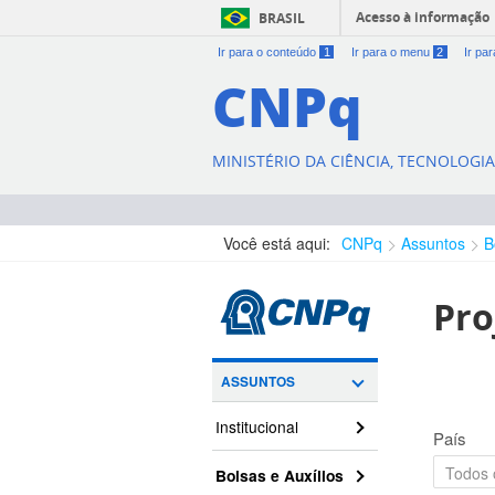
Acesso à informação
BRASIL
Ir para o conteúdo
1
Ir para o menu
2
Ir pa
CNPq
MINISTÉRIO DA CIÊNCIA, TECNOLOGI
Você está aqui:
CNPq
Assuntos
B
Pro
ASSUNTOS
Institucional
País
Bolsas e Auxílios