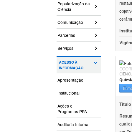
restau
Popularização da
Ciência
objeti
cerâmi
Comunicação
Instit
Parcerias
Vigên
Serviços
ACESSO À
INFORMAÇÃO
COOR
CIÊNCI
Apresentação
Quími
E-ma
Institucional
Título
Ações e
Programas PPA
Resu
qualid
Auditoria Interna
em Ene