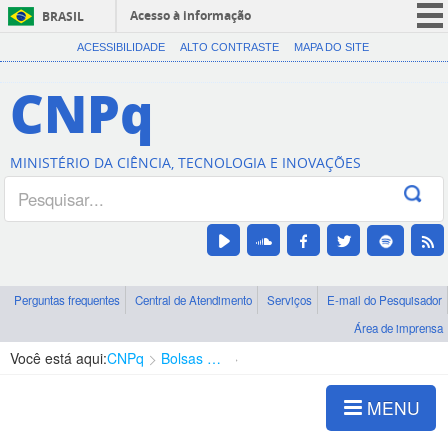
Acesso à informação
BRASIL
CORONAVÍRUS (COVID-19)
ACESSIBILIDADE
ALTO CONTRASTE
MAPA DO SITE
Participe
CNPq
Serviços
Legislação
MINISTÉRIO DA CIÊNCIA, TECNOLOGIA E INOVAÇÕES
Canais
Perguntas frequentes
Central de Atendimento
Serviços
E-mail do Pesquisador
Área de imprensa
Você está aqui:
CNPq
Bolsas e Auxílios Vigentes
Projetos de Pesquisa
MENU