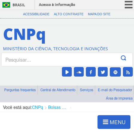
Acesso à informação
BRASIL
CORONAVÍRUS (COVID-19)
ACESSIBILIDADE
ALTO CONTRASTE
MAPA DO SITE
Participe
CNPq
Serviços
Legislação
MINISTÉRIO DA CIÊNCIA, TECNOLOGIA E INOVAÇÕES
Canais
Perguntas frequentes
Central de Atendimento
Serviços
E-mail do Pesquisador
Área de imprensa
Você está aqui:
CNPq
Bolsas e Auxílios Vigentes
Projetos de Pesquisa
MENU