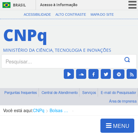
Acesso à informação
BRASIL
CORONAVÍRUS (COVID-19)
ACESSIBILIDADE
ALTO CONTRASTE
MAPA DO SITE
Participe
CNPq
Serviços
Legislação
MINISTÉRIO DA CIÊNCIA, TECNOLOGIA E INOVAÇÕES
Canais
Perguntas frequentes
Central de Atendimento
Serviços
E-mail do Pesquisador
Área de imprensa
Você está aqui:
CNPq
Bolsas e Auxílios Vigentes
Projetos de Pesquisa
MENU