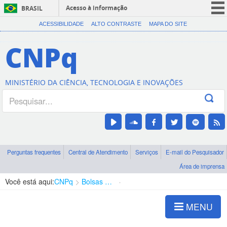
Acesso à informação
BRASIL
CORONAVÍRUS (COVID-19)
ACESSIBILIDADE
ALTO CONTRASTE
MAPA DO SITE
Participe
CNPq
Serviços
Legislação
MINISTÉRIO DA CIÊNCIA, TECNOLOGIA E INOVAÇÕES
Canais
Perguntas frequentes
Central de Atendimento
Serviços
E-mail do Pesquisador
Área de imprensa
Você está aqui:
CNPq
Bolsas e Auxílios Vigentes
Projetos de Pesquisa
MENU