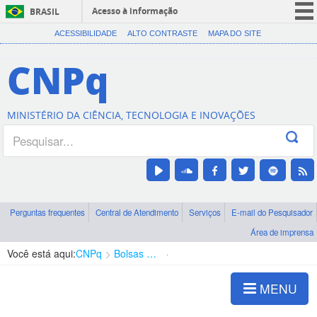
Acesso à informação
BRASIL
CORONAVÍRUS (COVID-19)
ACESSIBILIDADE
ALTO CONTRASTE
MAPA DO SITE
Participe
CNPq
Serviços
Legislação
MINISTÉRIO DA CIÊNCIA, TECNOLOGIA E INOVAÇÕES
Canais
Perguntas frequentes
Central de Atendimento
Serviços
E-mail do Pesquisador
Área de imprensa
Você está aqui:
CNPq
Bolsas e Auxílios Vigentes
Projetos de Pesquisa
MENU