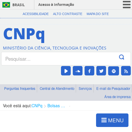
Acesso à informação
BRASIL
CORONAVÍRUS (COVID-19)
ACESSIBILIDADE
ALTO CONTRASTE
MAPA DO SITE
Participe
CNPq
Serviços
Legislação
MINISTÉRIO DA CIÊNCIA, TECNOLOGIA E INOVAÇÕES
Canais
Perguntas frequentes
Central de Atendimento
Serviços
E-mail do Pesquisador
Área de imprensa
Você está aqui:
CNPq
Bolsas e Auxílios Vigentes
Projetos de Pesquisa
MENU