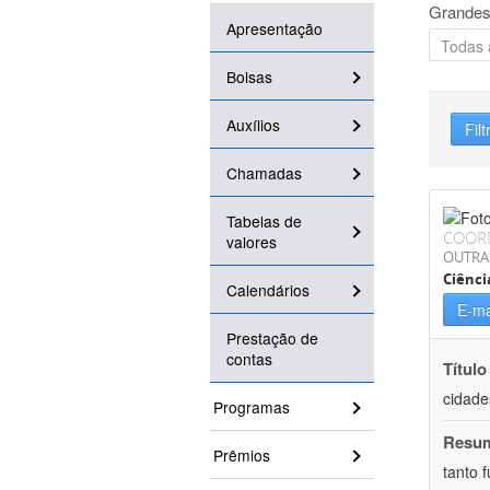
Grandes
Apresentação
Bolsas
Auxílios
Filt
Chamadas
Tabelas de
COOR
valores
OUTRA
Ciênci
Calendários
E-ma
Prestação de
contas
Título
cidade
Programas
Resu
Prêmios
tanto 