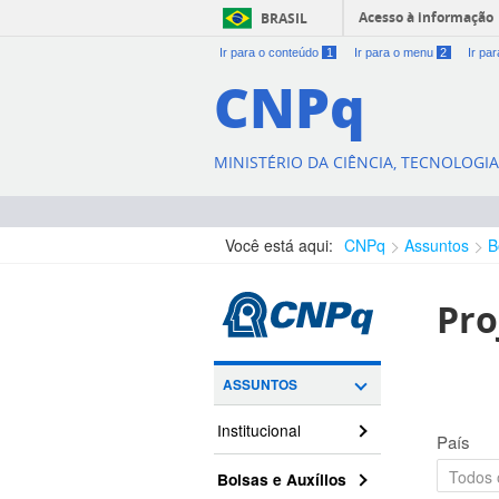
Acesso à informação
BRASIL
Ir para o conteúdo
1
Ir para o menu
2
Ir pa
CNPq
MINISTÉRIO DA CIÊNCIA, TECNOLOGI
Você está aqui:
CNPq
Assuntos
B
Pro
ASSUNTOS
Institucional
País
Bolsas e Auxílios