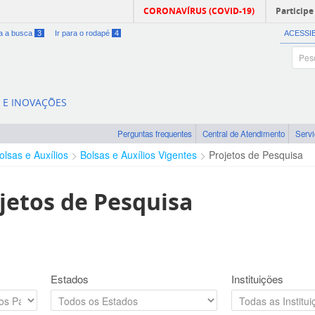
CORONAVÍRUS (COVID-19)
Participe
ra a busca
3
Ir para o rodapé
4
ACESSI
A E INOVAÇÕES
Perguntas frequentes
Central de Atendimento
Serv
olsas e Auxílios
Bolsas e Auxílios Vigentes
Projetos de Pesquisa
jetos de Pesquisa
Estados
Instituições