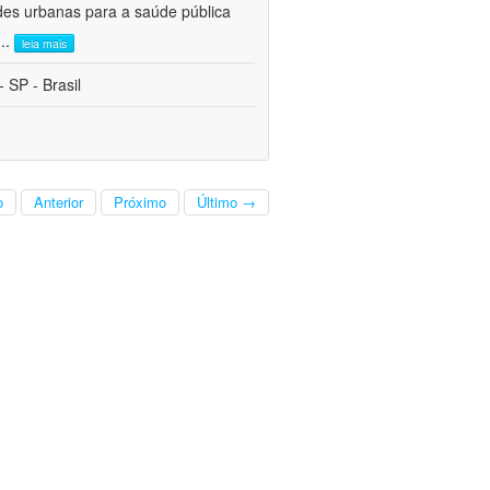
des urbanas para a saúde pública
...
leia mais
 SP - Brasil
o
Anterior
Próximo
Último →