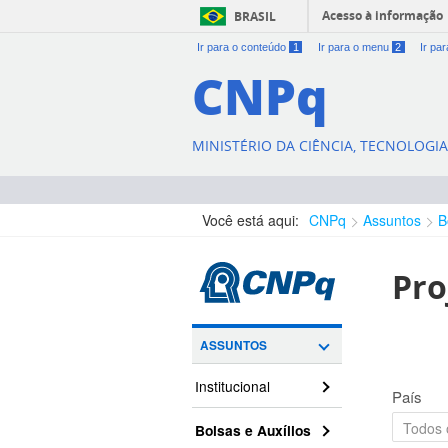
Acesso à informação
BRASIL
Ir para o conteúdo
1
Ir para o menu
2
Ir pa
CNPq
MINISTÉRIO DA CIÊNCIA, TECNOLOGI
Você está aqui:
CNPq
Assuntos
B
Pro
ASSUNTOS
Institucional
País
Bolsas e Auxílios