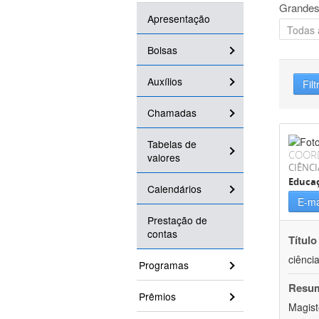
Grandes
Apresentação
Bolsas
Auxílios
Filt
Chamadas
Tabelas de
COOR
valores
CIÊNC
Educa
Calendários
E-ma
Prestação de
contas
Título
ciênci
Programas
Resu
Prêmios
Magist