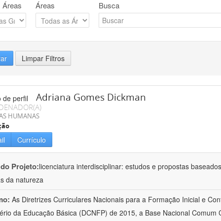
 Áreas
Áreas
Busca
rar
Limpar Filtros
Adriana Gomes Dickman
DENADOR(A)
IAS HUMANAS
ção
il
Currículo
 do Projeto:
licenciatura interdisciplinar: estudos e propostas baseado
as da natureza
mo:
As Diretrizes Curriculares Nacionais para a Formação Inicial e Con
ério da Educação Básica (DCNFP) de 2015, a Base Nacional Comum C