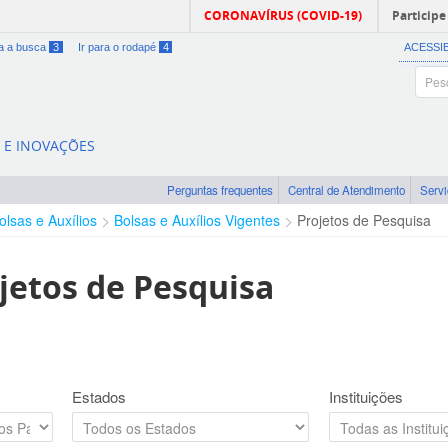
CORONAVÍRUS (COVID-19)
Participe
ra a busca
3
Ir para o rodapé
4
ACESSI
A E INOVAÇÕES
Perguntas frequentes
Central de Atendimento
Serv
olsas e Auxílios
Bolsas e Auxílios Vigentes
Projetos de Pesquisa
jetos de Pesquisa
Estados
Instituições