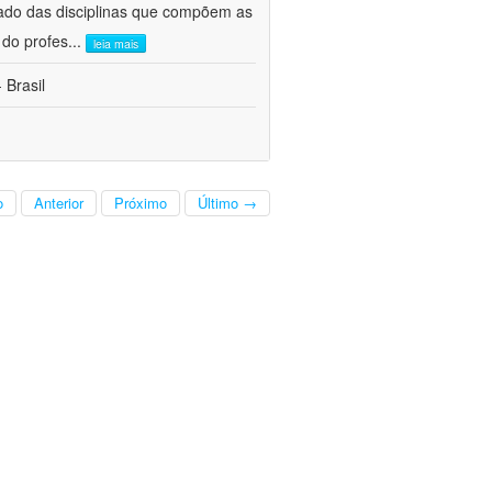
ado das disciplinas que compõem as
 do profes
...
leia mais
 Brasil
o
Anterior
Próximo
Último →