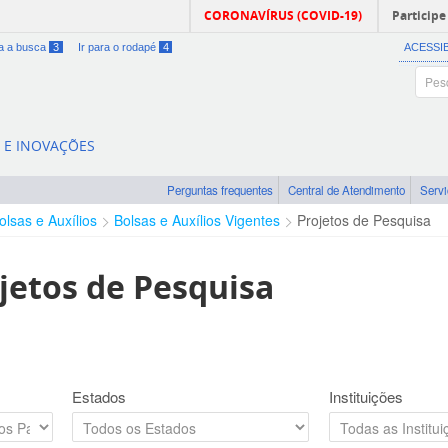
CORONAVÍRUS (COVID-19)
Participe
ra a busca
3
Ir para o rodapé
4
ACESSI
A E INOVAÇÕES
Perguntas frequentes
Central de Atendimento
Serv
olsas e Auxílios
Bolsas e Auxílios Vigentes
Projetos de Pesquisa
jetos de Pesquisa
Estados
Instituições