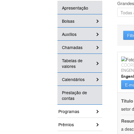
Grandes
Apresentação
Bolsas
Auxílios
Filt
Chamadas
Tabelas de
COOR
valores
ENGEN
Engenh
Calendários
E-ma
Prestação de
contas
Título
setor d
Programas
Resu
Prêmios
a desc