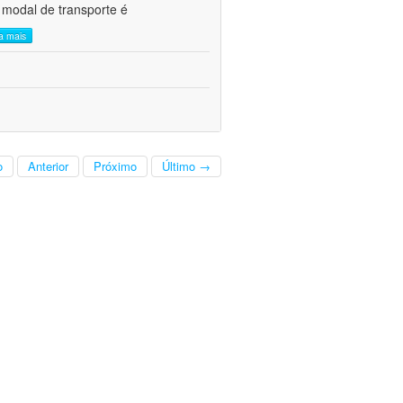
 modal de transporte é
ia mais
o
Anterior
Próximo
Último →