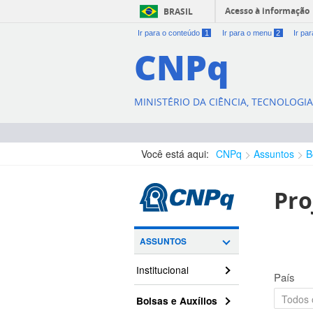
Acesso à informação
BRASIL
Ir para o conteúdo
1
Ir para o menu
2
Ir pa
CNPq
MINISTÉRIO DA CIÊNCIA, TECNOLOGI
Você está aqui:
CNPq
Assuntos
B
Pro
ASSUNTOS
Institucional
País
Bolsas e Auxílios