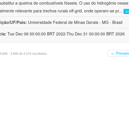
substitui a queima de combustíveis fósseis. O uso do hidrogênio nesse
almente relevante para trechos rurais off-grid, onde operam-se pr
...
le
uição/UF/País:
Universidade Federal de Minas Gerais - MG - Brasil
cia:
Tue Dec 06 00:00:00 BRT 2022-Thu Dec 31 00:00:00 BRT 2026
← Primeir
.846 - 3.846 de 4.019 resultados.