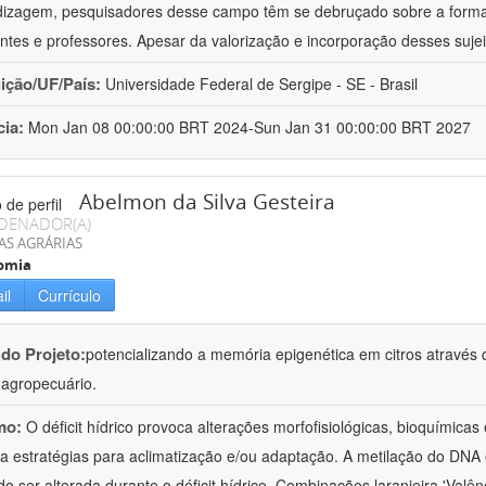
izagem, pesquisadores desse campo têm se debruçado sobre a formaç
ntes e professores. Apesar da valorização e incorporação desses sujei
uição/UF/País:
Universidade Federal de Sergipe - SE - Brasil
cia:
Mon Jan 08 00:00:00 BRT 2024-Sun Jan 31 00:00:00 BRT 2027
Abelmon da Silva Gesteira
DENADOR(A)
AS AGRÁRIAS
omia
il
Currículo
 do Projeto:
potencializando a memória epigenética em citros através d
o agropecuário.
mo:
O déficit hídrico provoca alterações morfofisiológicas, bioquímica
 a estratégias para aclimatização e/ou adaptação. A metilação do DNA 
o ser alterada durante o déficit hídrico. Combinações laranjeira 'Valên