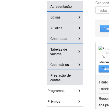
Grandes
Apresentação
Bolsas
Auxílios
Filt
Chamadas
Tabelas de
COOR
valores
CIÊNC
Educa
Calendários
E-ma
Prestação de
contas
Título
históri
Programas
Resu
Prêmios
aos pr