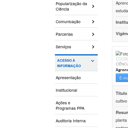
Aprend
Popularização da
Ciência
estuda
Comunicação
Instit
Vigên
Parcerias
Serviços
COOR
ACESSO À
CIÊNCI
INFORMAÇÃO
Agron
Apresentação
E-ma
Institucional
Título
cultiv
Ações e
Programas PPA
Resu
planta
Auditoria Interna
podend