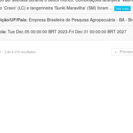
ro 'Cravo' (LC) e tangerineira 'Sunki Maravilha' (SM) foram
...
leia mais
uição/UF/País:
Empresa Brasileira de Pesquisa Agropecuária - BA - Bra
cia:
Tue Dec 05 00:00:00 BRT 2023-Fri Dec 31 00:00:00 BRT 2027
← Primeir
 - 2 de 4.019 resultados.