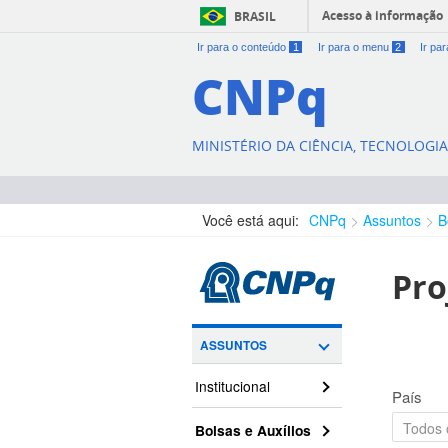
Acesso à informação
BRASIL
Ir para o conteúdo
1
Ir para o menu
2
Ir pa
CNPq
MINISTÉRIO DA CIÊNCIA, TECNOLOGI
Você está aqui:
CNPq
Assuntos
B
Pro
ASSUNTOS
Institucional
País
Bolsas e Auxílios