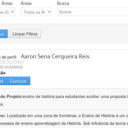
 Áreas
Áreas
Busca
rar
Limpar Filtros
Aaron Sena Cerqueira Reis
DENADOR(A)
IAS HUMANAS
ção
il
Currículo
 do Projeto:
ensino de história para estudantes surdos: uma proposta i
ca
mo:
Localizado em uma zona de fronteiras, o Ensino de História é um
ocessos de ensino-aprendizagem da História. Sob influência da teoria d