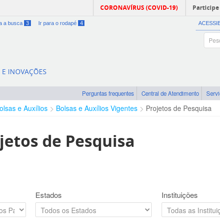
CORONAVÍRUS (COVID-19)
Participe
ra a busca
3
Ir para o rodapé
4
ACESSI
A E INOVAÇÕES
Perguntas frequentes
Central de Atendimento
Serv
olsas e Auxílios
Bolsas e Auxílios Vigentes
Projetos de Pesquisa
jetos de Pesquisa
Estados
Instituições