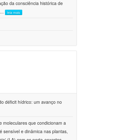
ão da consciência histórica de
...
leia mais
o déficit hídrico: um avanço no
s e moleculares que condicionam a
é sensível e dinâmica nas plantas,
cia' (LA) com os porta-enxertos