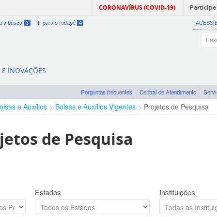
CORONAVÍRUS (COVID-19)
Participe
ra a busca
3
Ir para o rodapé
4
ACESSI
A E INOVAÇÕES
Perguntas frequentes
Central de Atendimento
Serv
olsas e Auxílios
Bolsas e Auxílios Vigentes
Projetos de Pesquisa
jetos de Pesquisa
Estados
Instituições