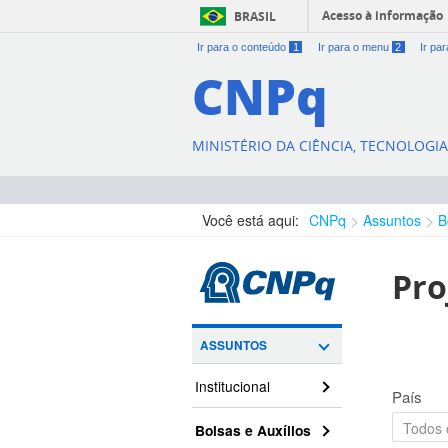
Acesso à informação
BRASIL
Ir para o conteúdo
1
Ir para o menu
2
Ir pa
CNPq
MINISTÉRIO DA CIÊNCIA, TECNOLOGI
Você está aqui:
CNPq
Assuntos
B
Pro
ASSUNTOS
Institucional
País
Bolsas e Auxílios