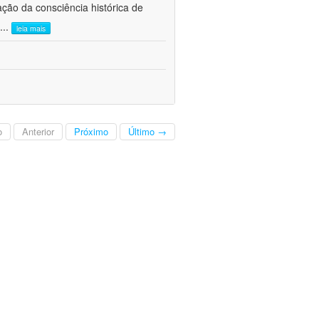
ão da consciência histórica de
...
leia mais
o
Anterior
Próximo
Último →