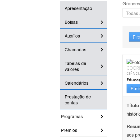
Grandes
Apresentação
Bolsas
Auxílios
Filt
Chamadas
Tabelas de
COOR
valores
CIÊNC
Educa
Calendários
E-ma
Prestação de
contas
Título
históri
Programas
Resu
Prêmios
aos pr