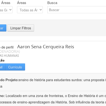
 Áreas
Áreas
Busca
rar
Limpar Filtros
Aaron Sena Cerqueira Reis
DENADOR(A)
IAS HUMANAS
ção
il
Currículo
 do Projeto:
ensino de história para estudantes surdos: uma proposta i
ca
mo:
Localizado em uma zona de fronteiras, o Ensino de História é um
ocessos de ensino-aprendizagem da História. Sob influência da teoria d