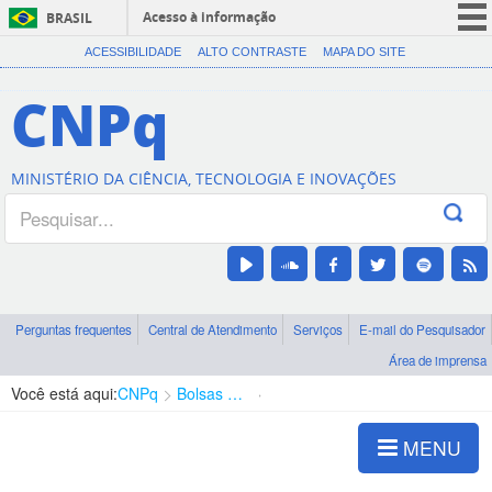
Acesso à informação
BRASIL
CORONAVÍRUS (COVID-19)
ACESSIBILIDADE
ALTO CONTRASTE
MAPA DO SITE
Participe
CNPq
Serviços
Legislação
MINISTÉRIO DA CIÊNCIA, TECNOLOGIA E INOVAÇÕES
Canais
Perguntas frequentes
Central de Atendimento
Serviços
E-mail do Pesquisador
Área de imprensa
Você está aqui:
CNPq
Bolsas e Auxílios Vigentes
Projetos de Pesquisa
MENU