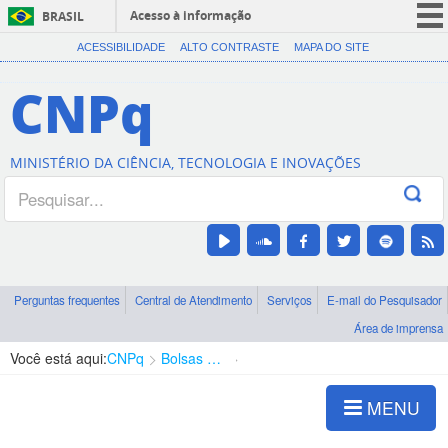
Acesso à informação
BRASIL
CORONAVÍRUS (COVID-19)
ACESSIBILIDADE
ALTO CONTRASTE
MAPA DO SITE
Participe
CNPq
Serviços
Legislação
MINISTÉRIO DA CIÊNCIA, TECNOLOGIA E INOVAÇÕES
Canais
Perguntas frequentes
Central de Atendimento
Serviços
E-mail do Pesquisador
Área de imprensa
Você está aqui:
CNPq
Bolsas e Auxílios Vigentes
Projetos de Pesquisa
MENU