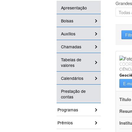
Grandes
Apresentação
Bolsas
Auxílios
Filt
Chamadas
Tabelas de
COOR
valores
CIÊNCI
Geociê
Calendários
E-ma
Prestação de
contas
Título
Programas
Resu
Prêmios
Instit