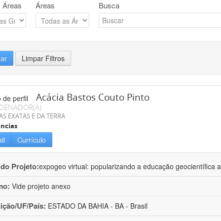
 Áreas
Áreas
Busca
rar
Limpar Filtros
Acácia Bastos Couto Pinto
DENADOR(A)
AS EXATAS E DA TERRA
ncias
il
Currículo
 do Projeto:
expogeo virtual: popularizando a educação geocientífica a
mo:
Vide projeto anexo
uição/UF/País:
ESTADO DA BAHIA - BA - Brasil