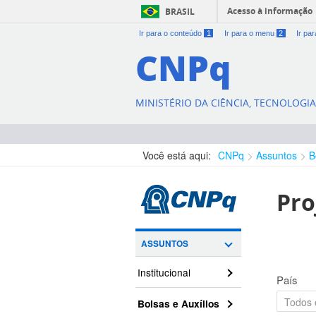
Acesso à informação
BRASIL
Ir para o conteúdo
1
Ir para o menu
2
Ir pa
CNPq
MINISTÉRIO DA CIÊNCIA, TECNOLOGI
Você está aqui:
CNPq
Assuntos
B
Pro
ASSUNTOS
Institucional
País
Bolsas e Auxílios