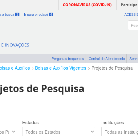
CORONAVÍRUS (COVID-19)
Participe
ra a busca
3
Ir para o rodapé
4
ACESSI
A E INOVAÇÕES
Perguntas frequentes
Central de Atendimento
Serv
olsas e Auxílios
Bolsas e Auxílios Vigentes
Projetos de Pesquisa
jetos de Pesquisa
Estados
Instituições