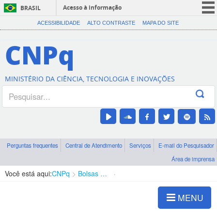
Acesso à informação
BRASIL
CORONAVÍRUS (COVID-19)
ACESSIBILIDADE
ALTO CONTRASTE
MAPA DO SITE
Participe
CNPq
Serviços
Legislação
MINISTÉRIO DA CIÊNCIA, TECNOLOGIA E INOVAÇÕES
Canais
Perguntas frequentes
Central de Atendimento
Serviços
E-mail do Pesquisador
Área de imprensa
Você está aqui:
CNPq
Bolsas e Auxílios Vigentes
Projetos de Pesquisa
MENU