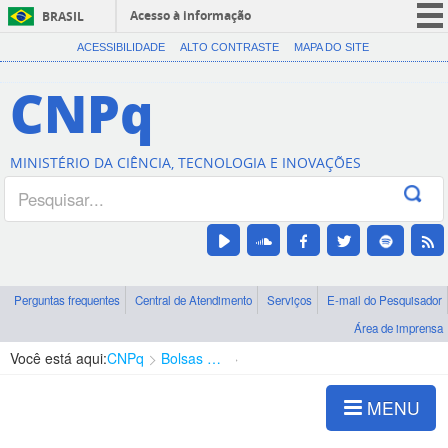
Acesso à informação
BRASIL
CORONAVÍRUS (COVID-19)
ACESSIBILIDADE
ALTO CONTRASTE
MAPA DO SITE
Participe
CNPq
Serviços
Legislação
MINISTÉRIO DA CIÊNCIA, TECNOLOGIA E INOVAÇÕES
Canais
Perguntas frequentes
Central de Atendimento
Serviços
E-mail do Pesquisador
Área de imprensa
Você está aqui:
CNPq
Bolsas e Auxílios Vigentes
Projetos de Pesquisa
MENU