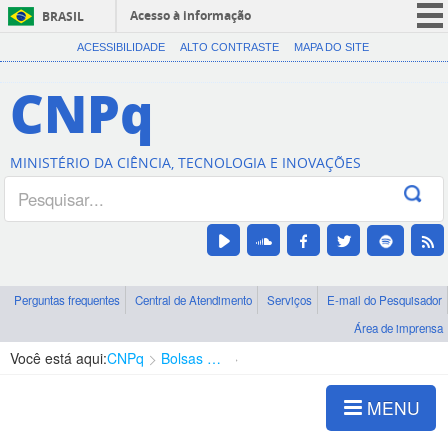
Acesso à informação
BRASIL
CORONAVÍRUS (COVID-19)
ACESSIBILIDADE
ALTO CONTRASTE
MAPA DO SITE
Participe
CNPq
Serviços
Legislação
MINISTÉRIO DA CIÊNCIA, TECNOLOGIA E INOVAÇÕES
Canais
Perguntas frequentes
Central de Atendimento
Serviços
E-mail do Pesquisador
Área de imprensa
Você está aqui:
CNPq
Bolsas e Auxílios Vigentes
Projetos de Pesquisa
MENU