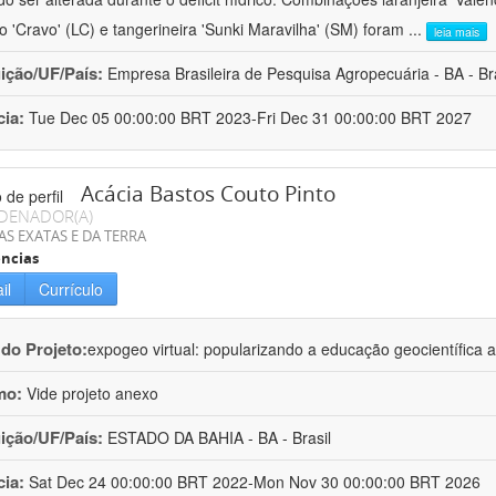
ro 'Cravo' (LC) e tangerineira 'Sunki Maravilha' (SM) foram
...
leia mais
uição/UF/País:
Empresa Brasileira de Pesquisa Agropecuária - BA - Bra
cia:
Tue Dec 05 00:00:00 BRT 2023-Fri Dec 31 00:00:00 BRT 2027
Acácia Bastos Couto Pinto
DENADOR(A)
AS EXATAS E DA TERRA
ncias
il
Currículo
 do Projeto:
expogeo virtual: popularizando a educação geocientífica a
mo:
Vide projeto anexo
uição/UF/País:
ESTADO DA BAHIA - BA - Brasil
cia:
Sat Dec 24 00:00:00 BRT 2022-Mon Nov 30 00:00:00 BRT 2026