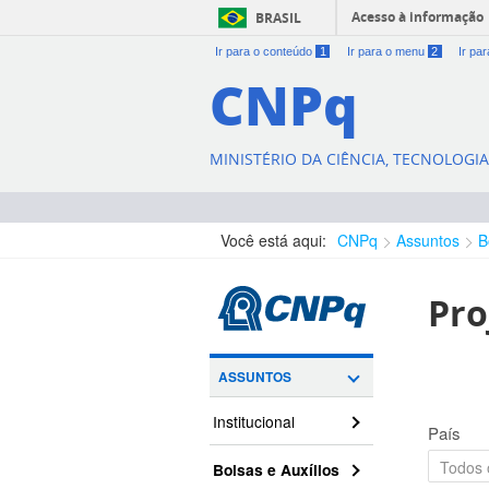
Acesso à informação
BRASIL
Ir para o conteúdo
1
Ir para o menu
2
Ir pa
CNPq
MINISTÉRIO DA CIÊNCIA, TECNOLOGI
Você está aqui:
CNPq
Assuntos
B
Pro
ASSUNTOS
Institucional
País
Bolsas e Auxílios