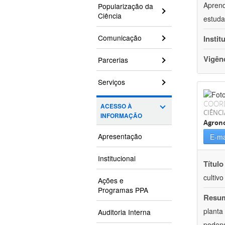
Aprend
Popularização da
Ciência
estuda
Comunicação
Instit
Vigên
Parcerias
Serviços
COOR
ACESSO À
CIÊNCI
INFORMAÇÃO
Agron
Apresentação
E-ma
Institucional
Título
cultiv
Ações e
Programas PPA
Resu
planta
Auditoria Interna
podend