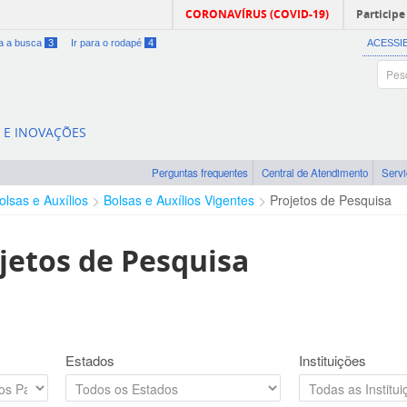
CORONAVÍRUS (COVID-19)
Participe
ra a busca
3
Ir para o rodapé
4
ACESSI
A E INOVAÇÕES
Perguntas frequentes
Central de Atendimento
Serv
olsas e Auxílios
Bolsas e Auxílios Vigentes
Projetos de Pesquisa
jetos de Pesquisa
Estados
Instituições