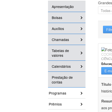
Grandes
Apresentação
Bolsas
Auxílios
Filt
Chamadas
Tabelas de
COOR
valores
CIÊNC
Educa
Calendários
E-ma
Prestação de
contas
Título
históri
Programas
Resu
Prêmios
aos pr