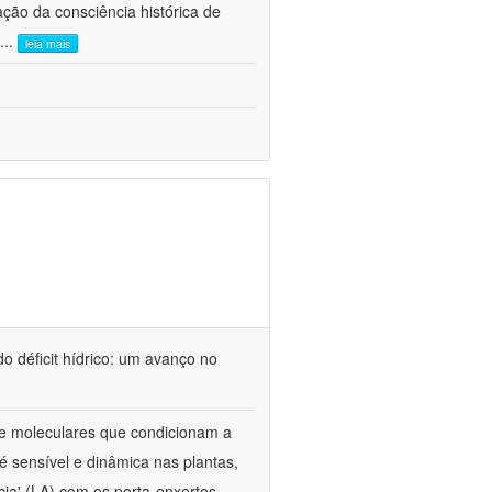
ão da consciência histórica de
...
leia mais
o déficit hídrico: um avanço no
s e moleculares que condicionam a
é sensível e dinâmica nas plantas,
cia' (LA) com os porta-enxertos