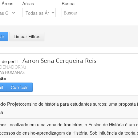
 Áreas
Áreas
Busca
rar
Limpar Filtros
Aaron Sena Cerqueira Reis
DENADOR(A)
IAS HUMANAS
ção
il
Currículo
 do Projeto:
ensino de história para estudantes surdos: uma proposta i
ca
mo:
Localizado em uma zona de fronteiras, o Ensino de História é um
ocessos de ensino-aprendizagem da História. Sob influência da teoria d