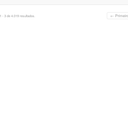
← Primeir
 - 3 de 4.019 resultados.