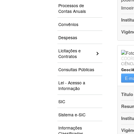
Processos de
limoei
Contas Anuais
Instit
Convênios
Vigên
Despesas
Licitações e
Contratos
COOR
CIÊNCI
Consultas Públicas
Geociê
E-ma
Lei - Acesso a
Informação
Título
SIC
Resu
Sistema e-SIC
Instit
Informações
Vigên
Classificadas