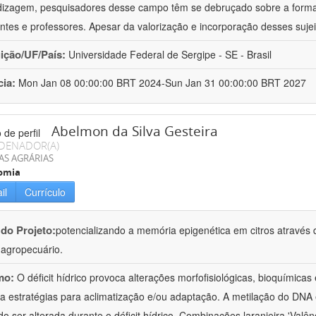
izagem, pesquisadores desse campo têm se debruçado sobre a formaç
ntes e professores. Apesar da valorização e incorporação desses sujei
uição/UF/País:
Universidade Federal de Sergipe - SE - Brasil
cia:
Mon Jan 08 00:00:00 BRT 2024-Sun Jan 31 00:00:00 BRT 2027
Abelmon da Silva Gesteira
DENADOR(A)
AS AGRÁRIAS
omia
il
Currículo
 do Projeto:
potencializando a memória epigenética em citros através d
o agropecuário.
mo:
O déficit hídrico provoca alterações morfofisiológicas, bioquímica
 a estratégias para aclimatização e/ou adaptação. A metilação do DNA 
o ser alterada durante o déficit hídrico. Combinações laranjeira 'Valên