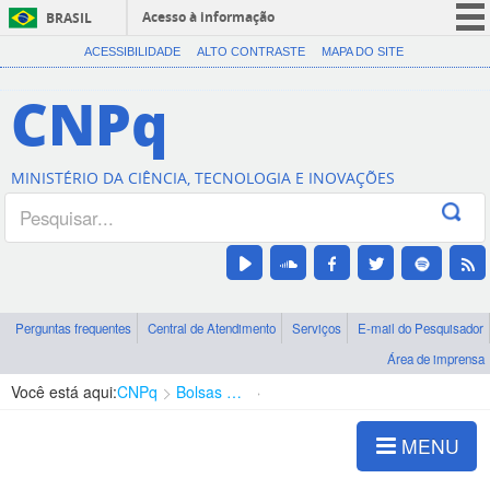
Acesso à informação
BRASIL
CORONAVÍRUS (COVID-19)
ACESSIBILIDADE
ALTO CONTRASTE
MAPA DO SITE
Participe
CNPq
Serviços
Legislação
MINISTÉRIO DA CIÊNCIA, TECNOLOGIA E INOVAÇÕES
Canais
Perguntas frequentes
Central de Atendimento
Serviços
E-mail do Pesquisador
Área de imprensa
Você está aqui:
CNPq
Bolsas e Auxílios Vigentes
Projetos de Pesquisa
MENU