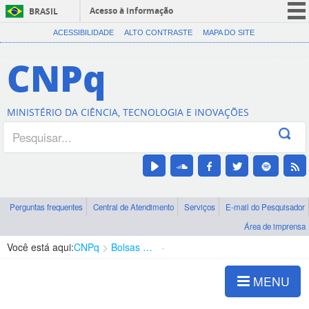
Acesso à informação
BRASIL
CORONAVÍRUS (COVID-19)
ACESSIBILIDADE
ALTO CONTRASTE
MAPA DO SITE
Participe
CNPq
Serviços
Legislação
MINISTÉRIO DA CIÊNCIA, TECNOLOGIA E INOVAÇÕES
Canais
Perguntas frequentes
Central de Atendimento
Serviços
E-mail do Pesquisador
Área de imprensa
Você está aqui:
CNPq
Bolsas e Auxílios Vigentes
Projetos de Pesquisa
MENU