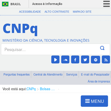
Acesso à informação
BRASIL
CORONAVÍRUS (COVID-19)
ACESSIBILIDADE
ALTO CONTRASTE
MAPA DO SITE
Participe
CNPq
Serviços
Legislação
MINISTÉRIO DA CIÊNCIA, TECNOLOGIA E INOVAÇÕES
Canais
Perguntas frequentes
Central de Atendimento
Serviços
E-mail do Pesquisador
Área de imprensa
Você está aqui:
CNPq
Bolsas e Auxílios Vigentes
Projetos de Pesquisa
MENU