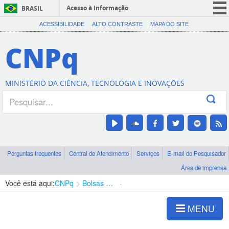
Acesso à informação
BRASIL
CORONAVÍRUS (COVID-19)
ACESSIBILIDADE
ALTO CONTRASTE
MAPA DO SITE
Participe
CNPq
Serviços
Legislação
MINISTÉRIO DA CIÊNCIA, TECNOLOGIA E INOVAÇÕES
Canais
Perguntas frequentes
Central de Atendimento
Serviços
E-mail do Pesquisador
Área de imprensa
Você está aqui:
CNPq
Bolsas e Auxílios Vigentes
Projetos de Pesquisa
MENU