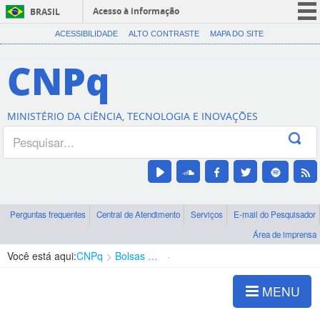
Acesso à informação
BRASIL
CORONAVÍRUS (COVID-19)
ACESSIBILIDADE
ALTO CONTRASTE
MAPA DO SITE
Participe
CNPq
Serviços
Legislação
MINISTÉRIO DA CIÊNCIA, TECNOLOGIA E INOVAÇÕES
Canais
Perguntas frequentes
Central de Atendimento
Serviços
E-mail do Pesquisador
Área de imprensa
Você está aqui:
CNPq
Bolsas e Auxílios Vigentes
Projetos de Pesquisa
MENU