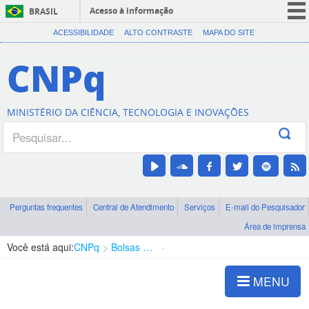
Acesso à informação
BRASIL
CORONAVÍRUS (COVID-19)
ACESSIBILIDADE
ALTO CONTRASTE
MAPA DO SITE
Participe
CNPq
Serviços
Legislação
MINISTÉRIO DA CIÊNCIA, TECNOLOGIA E INOVAÇÕES
Canais
Perguntas frequentes
Central de Atendimento
Serviços
E-mail do Pesquisador
Área de imprensa
Você está aqui:
CNPq
Bolsas e Auxílios Vigentes
Projetos de Pesquisa
MENU