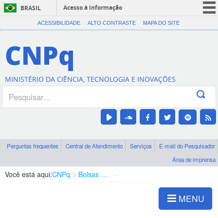
Acesso à informação
BRASIL
CORONAVÍRUS (COVID-19)
ACESSIBILIDADE
ALTO CONTRASTE
MAPA DO SITE
Participe
CNPq
Serviços
Legislação
MINISTÉRIO DA CIÊNCIA, TECNOLOGIA E INOVAÇÕES
Canais
Perguntas frequentes
Central de Atendimento
Serviços
E-mail do Pesquisador
Área de imprensa
Você está aqui:
CNPq
Bolsas e Auxílios Vigentes
Projetos de Pesquisa
MENU