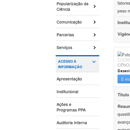
fatore
Popularização da
Ciência
peso m
Comunicação
Instit
Vigên
Parcerias
Serviços
COOR
ACESSO À
CIÊNCI
INFORMAÇÃO
Desenh
Apresentação
E-ma
Institucional
Título
Ações e
Resu
Programas PPA
questõ
avança
Auditoria Interna
materi