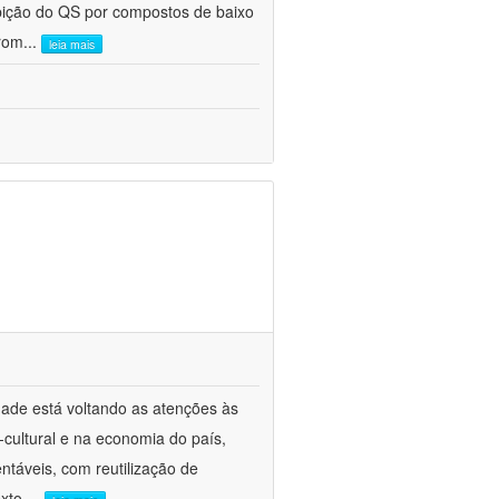
nibição do QS por compostos de baixo
prom
...
leia mais
edade está voltando as atenções às
cultural e na economia do país,
táveis, com reutilização de
xto,
...