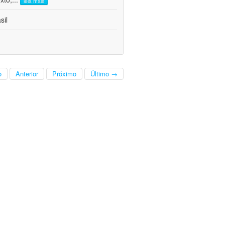
leia mais
sil
o
Anterior
Próximo
Último →