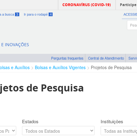
CORONAVÍRUS (COVID-19)
Participe
ra a busca
3
Ir para o rodapé
4
ACESSI
A E INOVAÇÕES
Perguntas frequentes
Central de Atendimento
Serv
olsas e Auxílios
Bolsas e Auxílios Vigentes
Projetos de Pesquisa
jetos de Pesquisa
Estados
Instituições