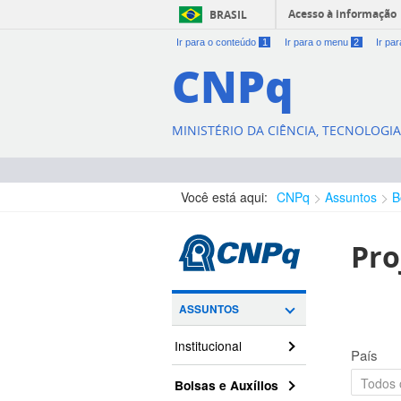
Acesso à informação
BRASIL
Ir para o conteúdo
1
Ir para o menu
2
Ir pa
CNPq
MINISTÉRIO DA CIÊNCIA, TECNOLOGI
Você está aqui:
CNPq
Assuntos
B
Pro
ASSUNTOS
Institucional
País
Bolsas e Auxílios