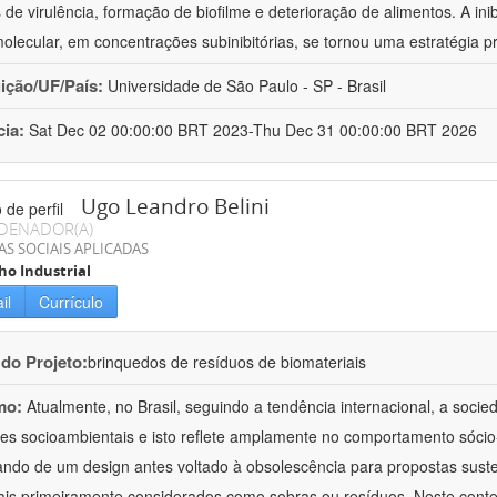
s de virulência, formação de biofilme e deterioração de alimentos. A i
olecular, em concentrações subinibitórias, se tornou uma estratégia 
uição/UF/País:
Universidade de São Paulo - SP - Brasil
cia:
Sat Dec 02 00:00:00 BRT 2023-Thu Dec 31 00:00:00 BRT 2026
Ugo Leandro Belini
DENADOR(A)
AS SOCIAIS APLICADAS
o Industrial
il
Currículo
 do Projeto:
brinquedos de resíduos de biomateriais
mo:
Atualmente, no Brasil, seguindo a tendência internacional, a soci
es socioambientais e isto reflete amplamente no comportamento sócio-
ndo de um design antes voltado à obsolescência para propostas susten
ais primeiramente considerados como sobras ou resíduos. Neste conte