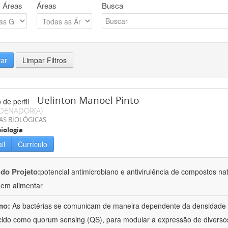
 Áreas
Áreas
Busca
rar
Limpar Filtros
Uelinton Manoel Pinto
DENADOR(A)
AS BIOLÓGICAS
iologia
il
Currículo
 do Projeto:
potencial antimicrobiano e antivirulência de compostos n
gem alimentar
mo:
As bactérias se comunicam de maneira dependente da densidade
ido como quorum sensing (QS), para modular a expressão de diversos 