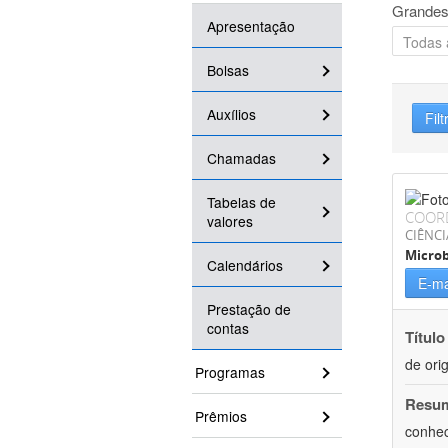
Grandes
Apresentação
Bolsas
Auxílios
Filt
Chamadas
Tabelas de
COOR
valores
CIÊNCI
Microb
Calendários
E-ma
Prestação de
contas
Título
de ori
Programas
Resu
Prêmios
conhec