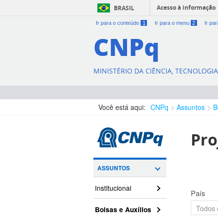
Acesso à informação
BRASIL
Ir para o conteúdo
1
Ir para o menu
2
Ir pa
CNPq
MINISTÉRIO DA CIÊNCIA, TECNOLOGI
Você está aqui:
CNPq
Assuntos
B
Pro
ASSUNTOS
Institucional
País
Bolsas e Auxílios