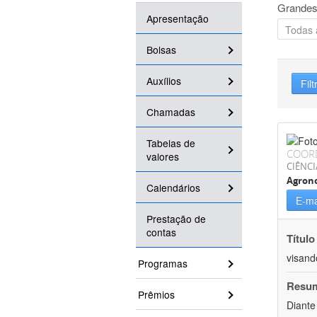
Grandes
Apresentação
Bolsas
Auxílios
Filt
Chamadas
Tabelas de
COOR
valores
CIÊNCI
Agron
Calendários
E-ma
Prestação de
contas
Título
visand
Programas
Resu
Prêmios
Diante