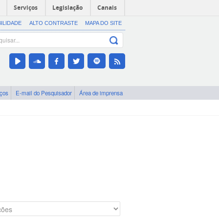
Serviços
Legislação
Canais
BILIDADE
ALTO CONTRASTE
MAPA DO SITE
iços
E-mail do Pesquisador
Área de imprensa