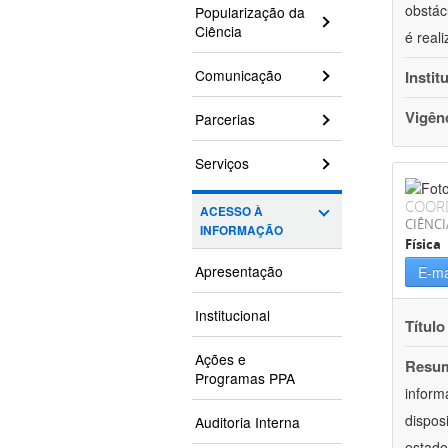
obstác
Popularização da
Ciência
é real
Comunicação
Instit
Vigên
Parcerias
Serviços
COOR
ACESSO À
CIÊNCI
INFORMAÇÃO
Física
Apresentação
E-ma
Institucional
Título
Ações e
Resu
Programas PPA
inform
dispos
Auditoria Interna
estado