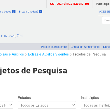
CORONAVÍRUS (COVID-19)
Participe
ra a busca
3
Ir para o rodapé
4
ACESSI
A E INOVAÇÕES
Perguntas frequentes
Central de Atendimento
Serv
olsas e Auxílios
Bolsas e Auxílios Vigentes
Projetos de Pesquisa
jetos de Pesquisa
Estados
Instituições