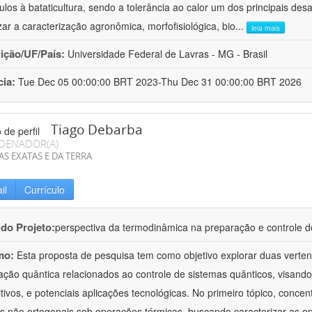
ulos à bataticultura, sendo a tolerância ao calor um dos principais desa
izar a caracterização agronômica, morfofisiológica, bio
...
leia mais
uição/UF/País:
Universidade Federal de Lavras - MG - Brasil
cia:
Tue Dec 05 00:00:00 BRT 2023-Thu Dec 31 00:00:00 BRT 2026
Tiago Debarba
DENADOR(A)
AS EXATAS E DA TERRA
il
Currículo
 do Projeto:
perspectiva da termodinâmica na preparação e controle 
mo:
Esta proposta de pesquisa tem como objetivo explorar duas verte
ação quântica relacionados ao controle de sistemas quânticos, visand
itivos, e potenciais aplicações tecnológicas. No primeiro tópico, con
s não ortogonais sob operações térmicas, buscando caracterizar as o