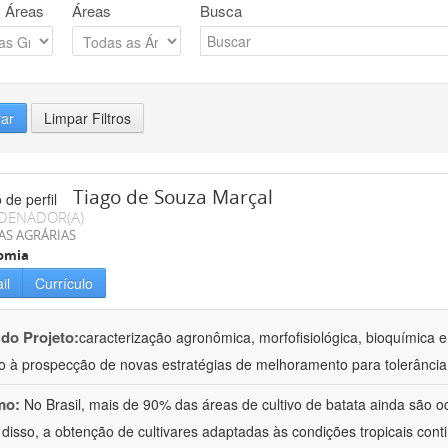
 Áreas
Áreas
Busca
rar
Limpar Filtros
Tiago de Souza Marçal
DENADOR(A)
AS AGRÁRIAS
omia
il
Currículo
 do Projeto:
caracterização agronômica, morfofisiológica, bioquímica e
o à prospecção de novas estratégias de melhoramento para tolerância
mo:
No Brasil, mais de 90% das áreas de cultivo de batata ainda são o
 disso, a obtenção de cultivares adaptadas às condições tropicais con