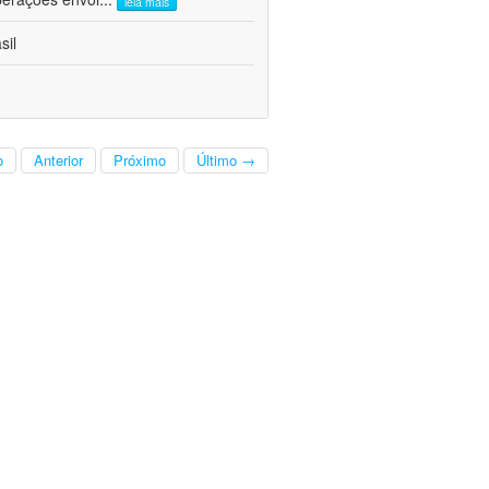
leia mais
sil
o
Anterior
Próximo
Último →