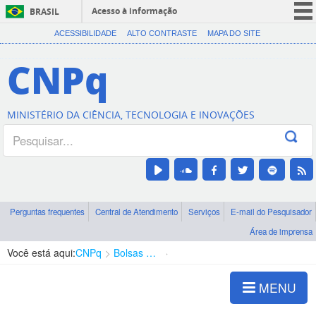
Acesso à informação
BRASIL
CORONAVÍRUS (COVID-19)
ACESSIBILIDADE
ALTO CONTRASTE
MAPA DO SITE
Participe
CNPq
Serviços
Legislação
MINISTÉRIO DA CIÊNCIA, TECNOLOGIA E INOVAÇÕES
Canais
Perguntas frequentes
Central de Atendimento
Serviços
E-mail do Pesquisador
Área de imprensa
Você está aqui:
CNPq
Bolsas e Auxílios Vigentes
Projetos de Pesquisa
MENU