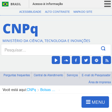
Acesso à informação
BRASIL
CORONAVÍRUS (COVID-19)
ACESSIBILIDADE
ALTO CONTRASTE
MAPA DO SITE
Participe
CNPq
Serviços
Legislação
MINISTÉRIO DA CIÊNCIA, TECNOLOGIA E INOVAÇÕES
Canais
Perguntas frequentes
Central de Atendimento
Serviços
E-mail do Pesquisador
Área de imprensa
Você está aqui:
CNPq
Bolsas e Auxílios Vigentes
Projetos de Pesquisa
MENU