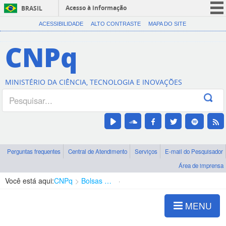
Acesso à informação
BRASIL
CORONAVÍRUS (COVID-19)
ACESSIBILIDADE
ALTO CONTRASTE
MAPA DO SITE
Participe
CNPq
Serviços
Legislação
MINISTÉRIO DA CIÊNCIA, TECNOLOGIA E INOVAÇÕES
Canais
Perguntas frequentes
Central de Atendimento
Serviços
E-mail do Pesquisador
Área de imprensa
Você está aqui:
CNPq
Bolsas e Auxílios Vigentes
Projetos de Pesquisa
MENU