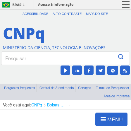
Acesso à informação
BRASIL
CORONAVÍRUS (COVID-19)
ACESSIBILIDADE
ALTO CONTRASTE
MAPA DO SITE
Participe
CNPq
Serviços
Legislação
MINISTÉRIO DA CIÊNCIA, TECNOLOGIA E INOVAÇÕES
Canais
Perguntas frequentes
Central de Atendimento
Serviços
E-mail do Pesquisador
Área de imprensa
Você está aqui:
CNPq
Bolsas e Auxílios Vigentes
Projetos de Pesquisa
MENU