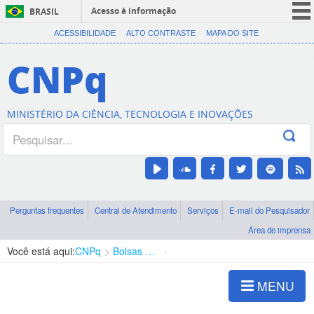
Acesso à informação
BRASIL
CORONAVÍRUS (COVID-19)
ACESSIBILIDADE
ALTO CONTRASTE
MAPA DO SITE
Participe
CNPq
Serviços
Legislação
MINISTÉRIO DA CIÊNCIA, TECNOLOGIA E INOVAÇÕES
Canais
Perguntas frequentes
Central de Atendimento
Serviços
E-mail do Pesquisador
Área de imprensa
Você está aqui:
CNPq
Bolsas e Auxílios Vigentes
Projetos de Pesquisa
MENU