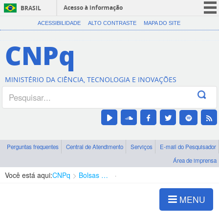
Acesso à informação
BRASIL
CORONAVÍRUS (COVID-19)
ACESSIBILIDADE
ALTO CONTRASTE
MAPA DO SITE
Participe
CNPq
Serviços
Legislação
MINISTÉRIO DA CIÊNCIA, TECNOLOGIA E INOVAÇÕES
Canais
Perguntas frequentes
Central de Atendimento
Serviços
E-mail do Pesquisador
Área de imprensa
Você está aqui:
CNPq
Bolsas e Auxílios Vigentes
Projetos de Pesquisa
MENU